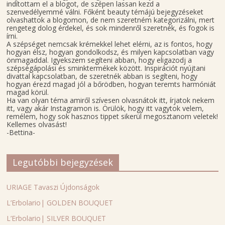
indítottam el a blogot, de szépen lassan kezd a
szenvedélyemmé válni. Főként beauty témájú bejegyzéseket
olvashattok a blogomon, de nem szeretném kategorizálni, mert
rengeteg dolog érdekel, és sok mindenről szeretnék, és fogok is
írni.
A szépséget nemcsak krémekkel lehet elérni, az is fontos, hogy
hogyan élsz, hogyan gondolkodsz, és milyen kapcsolatban vagy
önmagaddal. Igyekszem segíteni abban, hogy eligazodj a
szépségápolási és sminktermékek között. Inspirációt nyújtani
divattal kapcsolatban, de szeretnék abban is segíteni, hogy
hogyan érezd magad jól a bőrödben, hogyan teremts harmóniát
magad körül.
Ha van olyan téma amiről szívesen olvasnátok itt, írjatok nekem
itt, vagy akár Instagramon is. Örülök, hogy itt vagytok velem,
remélem, hogy sok hasznos tippet sikerül megosztanom veletek!
Kellemes olvasást!
-Bettina-
Legutóbbi bejegyzések
URIAGE Tavaszi Újdonságok
L’Erbolario| GOLDEN BOUQUET
L’Erbolario| SILVER BOUQUET