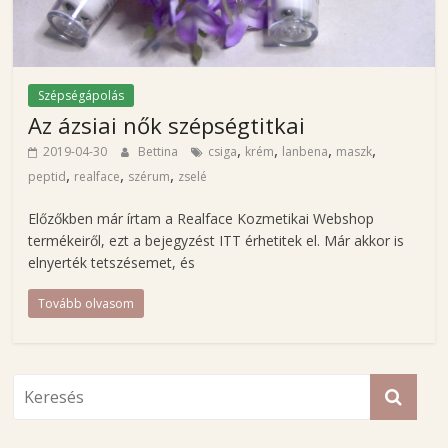
o
g
j
a
Szépségápolás
Az ázsiai nők szépségtitkai
,
,
,
,
2019-04-30
Bettina
csiga
krém
lanbena
maszk
,
,
,
peptid
realface
szérum
zselé
Előzőkben már írtam a Realface Kozmetikai Webshop
termékeiről, ezt a bejegyzést ITT érhetitek el. Már akkor is
elnyerték tetszésemet, és
Tovább olvasom