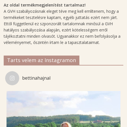
Az oldal termékmegjelenítést tartalmaz!
A GVH szabályozásnak eleget téve meg kell említenem, hogy a
termékeket tesztelésre kaptam, egyéb juttatás ezért nem járt.
Ettől függetlenül ez szponzorált tartalomnak minősül a GVH
hatályos szabályozása alapján, ezért kötelességem erről
tájékoztatni minden olvasót. Ugyanakkor ez nem befolyásolja a
véleményemet, őszintén írtam le a tapasztalataimat.
Tarts velem az Instagramon
bettinahajnal