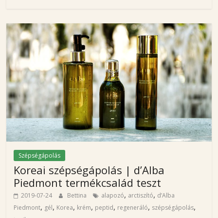
g
H
a
j
n
a
l
B
e
t
t
i
n
Szépségápolás
a
Koreai szépségápolás | d’Alba
s
Piedmont termékcsalád teszt
z
,
,
2019-07-24
Bettina
alapozó
arctiszító
d’Alba
é
,
,
,
,
,
,
,
Piedmont
gél
Korea
krém
peptid
regeneráló
szépségápolás
p