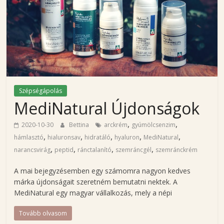
i
n
a
'
Szépségápolás
MediNatural Újdonságok
s
,
,
2020-10-30
Bettina
arckrém
gyúmölcsenzim
b
,
,
,
,
,
hámlasztó
hialuronsav
hidratáló
hyaluron
MediNatural
,
,
,
,
narancsvirág
peptid
ránctalanító
szemráncgél
szemránckrém
l
A mai bejegyzésemben egy számomra nagyon kedves
márka újdonságait szeretném bemutatni nektek. A
o
MediNatural egy magyar vállalkozás, mely a népi
Tovább olvasom