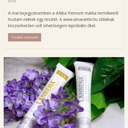
tonik
s
é
A mai bejegyzésemben a d’Alba Piemont márka termékeiről
g
hoztam nektek egy tesztet. A www.amarantin.hu oldalnak
á
köszönhetően volt lehetőségem kipróbálni őket.
p
o
Tovább olvasom
l
á
s
-
é
s
d
i
v
a
t
b
l