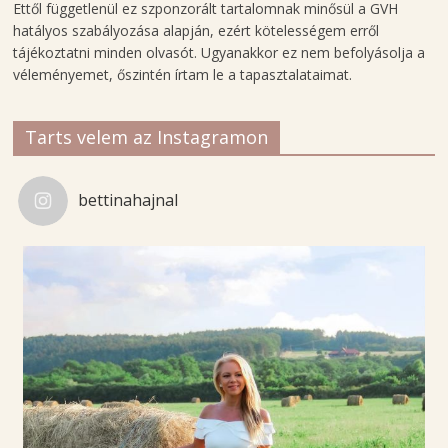
Ettől függetlenül ez szponzorált tartalomnak minősül a GVH
o
hatályos szabályozása alapján, ezért kötelességem erről
g
tájékoztatni minden olvasót. Ugyanakkor ez nem befolyásolja a
j
véleményemet, őszintén írtam le a tapasztalataimat.
a
Tarts velem az Instagramon
bettinahajnal