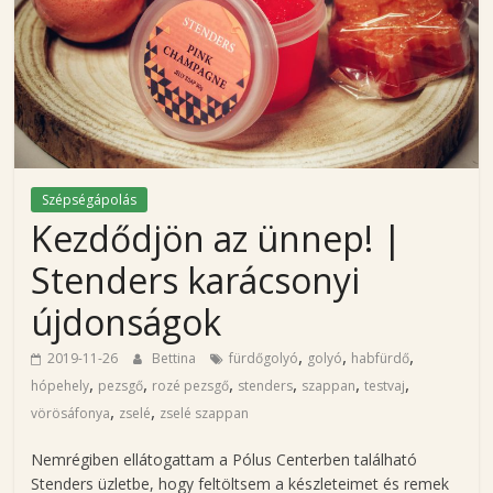
i
n
a
'
Szépségápolás
Kezdődjön az ünnep! |
s
Stenders karácsonyi
b
újdonságok
,
,
,
l
2019-11-26
Bettina
fürdőgolyó
golyó
habfürdő
,
,
,
,
,
,
hópehely
pezsgő
rozé pezsgő
stenders
szappan
testvaj
,
,
vörösáfonya
zselé
zselé szappan
o
Nemrégiben ellátogattam a Pólus Centerben található
Stenders üzletbe, hogy feltöltsem a készleteimet és remek