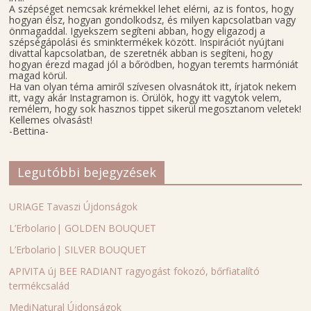
A szépséget nemcsak krémekkel lehet elérni, az is fontos, hogy
hogyan élsz, hogyan gondolkodsz, és milyen kapcsolatban vagy
önmagaddal. Igyekszem segíteni abban, hogy eligazodj a
szépségápolási és sminktermékek között. Inspirációt nyújtani
divattal kapcsolatban, de szeretnék abban is segíteni, hogy
hogyan érezd magad jól a bőrödben, hogyan teremts harmóniát
magad körül.
Ha van olyan téma amiről szívesen olvasnátok itt, írjatok nekem
itt, vagy akár Instagramon is. Örülök, hogy itt vagytok velem,
remélem, hogy sok hasznos tippet sikerül megosztanom veletek!
Kellemes olvasást!
-Bettina-
Legutóbbi bejegyzések
URIAGE Tavaszi Újdonságok
L’Erbolario| GOLDEN BOUQUET
L’Erbolario| SILVER BOUQUET
APIVITA új BEE RADIANT ragyogást fokozó, bőrfiatalító
termékcsalád
MediNatural Újdonságok