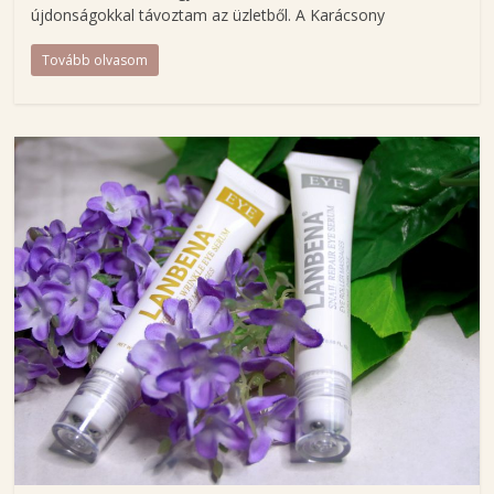
g
újdonságokkal távoztam az üzletből. A Karácsony
H
Tovább olvasom
a
j
n
a
l
B
e
t
t
i
n
a
s
z
é
p