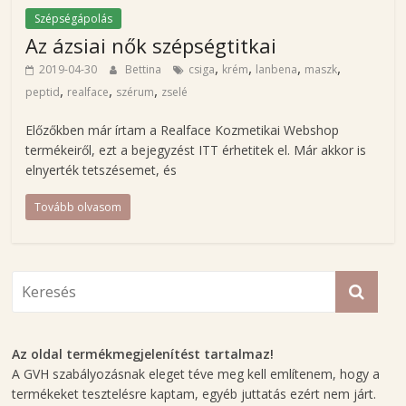
s
Szépségápolás
é
Az ázsiai nők szépségtitkai
g
,
,
,
,
2019-04-30
Bettina
csiga
krém
lanbena
maszk
á
,
,
,
peptid
realface
szérum
zselé
p
o
Előzőkben már írtam a Realface Kozmetikai Webshop
l
termékeiről, ezt a bejegyzést ITT érhetitek el. Már akkor is
á
elnyerték tetszésemet, és
s
-
Tovább olvasom
é
s
d
i
v
a
Az oldal termékmegjelenítést tartalmaz!
t
A GVH szabályozásnak eleget téve meg kell említenem, hogy a
b
termékeket tesztelésre kaptam, egyéb juttatás ezért nem járt.
l