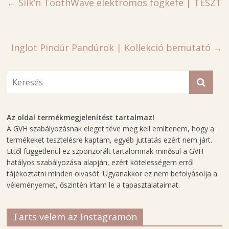
←
Silk’n ToothWave elektromos fogkefe | TESZT
Inglot Pindúr Pandúrok | Kollekció bemutató
→
Az oldal termékmegjelenítést tartalmaz!
A GVH szabályozásnak eleget téve meg kell említenem, hogy a
termékeket tesztelésre kaptam, egyéb juttatás ezért nem járt.
Ettől függetlenül ez szponzorált tartalomnak minősül a GVH
hatályos szabályozása alapján, ezért kötelességem erről
tájékoztatni minden olvasót. Ugyanakkor ez nem befolyásolja a
véleményemet, őszintén írtam le a tapasztalataimat.
Tarts velem az Instagramon