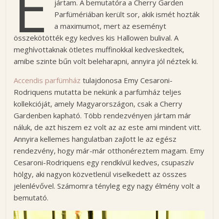
E
g
jártam. A bemutatóra a Cherry Garden
Parfümériában került sor, akik ismét hozták
H
a maximumot, mert az eseményt
a
összekötötték egy kedves kis Hallowen bulival. A
j
meghívottaknak ötletes muffinokkal kedveskedtek,
n
amibe szinte bűn volt beleharapni, annyira jól néztek ki.
a
Accendis parfümház
tulajdonosa Emy Cesaroni-
l
Rodriquens mutatta be nekünk a parfümház teljes
B
kollekcióját, amely Magyarországon, csak a Cherry
e
Gardenben kapható. Több rendezvényen jártam már
t
náluk, de azt hiszem ez volt az az este ami mindent vitt.
t
Annyira kellemes hangulatban zajlott le az egész
i
rendezvény, hogy már-már otthonéreztem magam. Emy
n
Cesaroni-Rodriquens egy rendkívül kedves, csupaszív
a
hölgy, aki nagyon közvetlenül viselkedett az összes
s
jelenlévővel. Számomra tényleg egy nagy élmény volt a
z
bemutató.
é
p