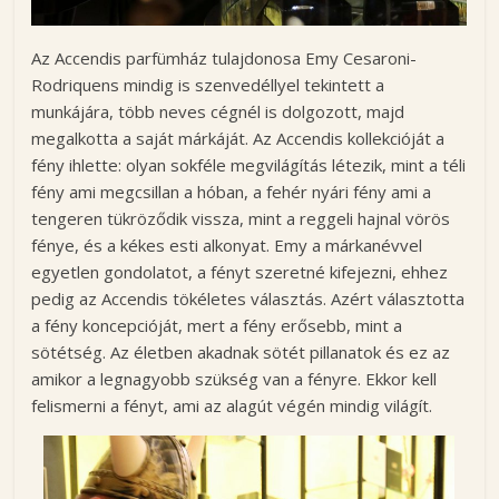
o
g
Az Accendis parfümház tulajdonosa Emy Cesaroni-
j
Rodriquens mindig is szenvedéllyel tekintett a
a
munkájára, több neves cégnél is dolgozott, majd
megalkotta a saját márkáját. Az Accendis kollekcióját a
fény ihlette: olyan sokféle megvilágítás létezik, mint a téli
fény ami megcsillan a hóban, a fehér nyári fény ami a
tengeren tükröződik vissza, mint a reggeli hajnal vörös
fénye, és a kékes esti alkonyat. Emy a márkanévvel
egyetlen gondolatot, a fényt szeretné kifejezni, ehhez
pedig az Accendis tökéletes választás. Azért választotta
a fény koncepcióját, mert a fény erősebb, mint a
sötétség. Az életben akadnak sötét pillanatok és ez az
amikor a legnagyobb szükség van a fényre. Ekkor kell
felismerni a fényt, ami az alagút végén mindig világít.