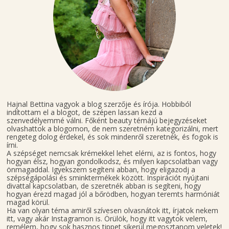
Hajnal Bettina vagyok a blog szerzője és írója. Hobbiból
indítottam el a blogot, de szépen lassan kezd a
szenvedélyemmé válni. Főként beauty témájú bejegyzéseket
olvashattok a blogomon, de nem szeretném kategorizálni, mert
rengeteg dolog érdekel, és sok mindenről szeretnék, és fogok is
írni.
A szépséget nemcsak krémekkel lehet elérni, az is fontos, hogy
hogyan élsz, hogyan gondolkodsz, és milyen kapcsolatban vagy
önmagaddal. Igyekszem segíteni abban, hogy eligazodj a
szépségápolási és sminktermékek között. Inspirációt nyújtani
divattal kapcsolatban, de szeretnék abban is segíteni, hogy
hogyan érezd magad jól a bőrödben, hogyan teremts harmóniát
magad körül.
Ha van olyan téma amiről szívesen olvasnátok itt, írjatok nekem
itt, vagy akár Instagramon is. Örülök, hogy itt vagytok velem,
remélem, hogy sok hasznos tippet sikerül megosztanom veletek!