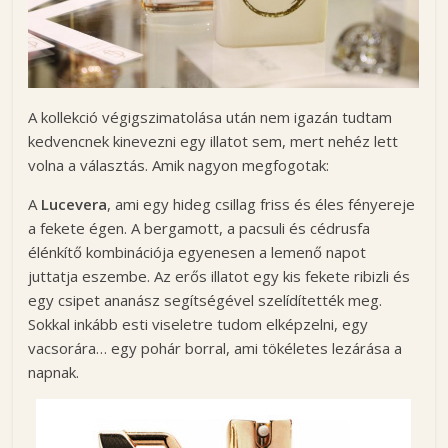
A kollekció végigszimatolása után nem igazán tudtam
kedvencnek kinevezni egy illatot sem, mert nehéz lett
volna a választás. Amik nagyon megfogotak:
A
Lucevera
, ami egy hideg csillag friss és éles fényereje
a fekete égen. A bergamott, a pacsuli és cédrusfa
élénkítő kombinációja egyenesen a lemenő napot
juttatja eszembe. Az erős illatot egy kis fekete ribizli és
egy csipet ananász segítségével szelídítették meg.
Sokkal inkább esti viseletre tudom elképzelni, egy
vacsorára… egy pohár borral, ami tökéletes lezárása a
napnak.