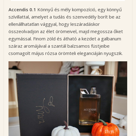
Accendis 0.1
Könnyű és mély kompozíció, egy könnyű
szívillattal, amelyet a tudás és szenvedély borít be az
ellenállhatatlan vággyal, hogy leszáradáskor
összeolvadjon az élet örömeivel, majd megossza őket
egymással. Finom zöld és átható a kezdet a galbanum
száraz aromájával a szantál balzsamos füstjeibe
csomagolt május rózsa örömteli eleganciáján nyugszik.