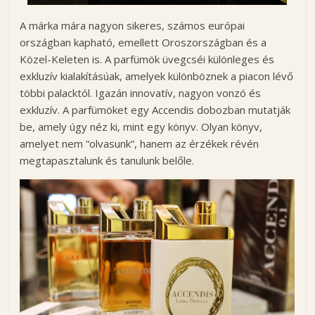
A márka mára nagyon sikeres, számos európai
országban kapható, emellett Oroszországban és a
Közel-Keleten is. A parfümök üvegcséi különleges és
exkluzív kialakításúak, amelyek különböznek a piacon lévő
többi palacktól. Igazán innovatív, nagyon vonzó és
exkluzív. A parfümöket egy Accendis dobozban mutatják
be, amely úgy néz ki, mint egy könyv. Olyan könyv,
amelyet nem “olvasunk”, hanem az érzékek révén
megtapasztalunk és tanulunk belőle.