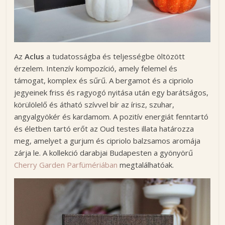
Az
Aclus
a tudatosságba és teljességbe öltözött
érzelem. Intenzív kompozíció, amely felemel és
támogat, komplex és sűrű. A bergamot és a cipriolo
jegyeinek friss és ragyogó nyitása után egy barátságos,
körülölelő és átható szívvel bír az írisz, szuhar,
angyalgyökér és kardamom. A pozitív energiát fenntartó
és életben tartó erőt az Oud testes illata határozza
meg, amelyet a gurjum és cipriolo balzsamos aromája
zárja le. A kollekció darabjai Budapesten a gyönyörű
Cherry Garden Parfümériában
megtalálhatóak.