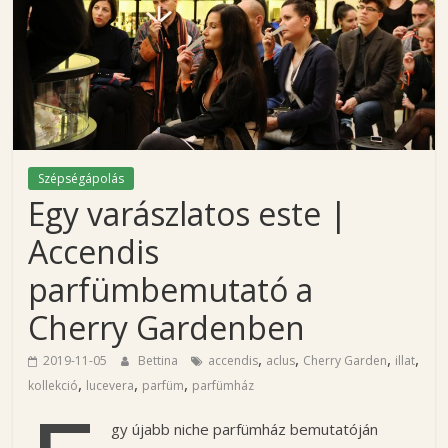
i
n
a
'
Szépségápolás
Egy varászlatos este |
s
Accendis
b
parfümbemutató a
Cherry Gardenben
l
,
,
,
,
2019-11-05
Bettina
accendis
aclus
Cherry Garden
illat
o
,
,
,
kollekció
lucevera
parfüm
parfümház
gy újabb niche parfümház bemutatóján