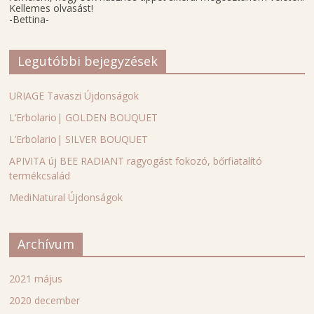
Kellemes olvasást!
-Bettina-
Legutóbbi bejegyzések
URIAGE Tavaszi Újdonságok
L’Erbolario| GOLDEN BOUQUET
L’Erbolario| SILVER BOUQUET
APIVITA új BEE RADIANT ragyogást fokozó, bőrfiatalító
termékcsalád
MediNatural Újdonságok
Archívum
2021 május
2020 december