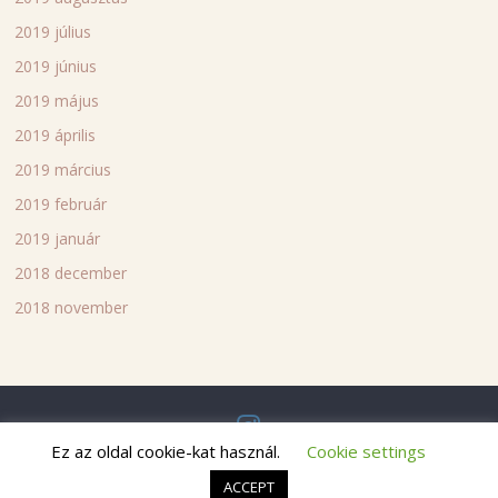
2019 július
2019 június
2019 május
2019 április
2019 március
2019 február
2019 január
2018 december
2018 november
Ez az oldal cookie-kat használ.
Cookie settings
Copyright © 2018
Bettina's blog
. All rights reserved.
ACCEPT