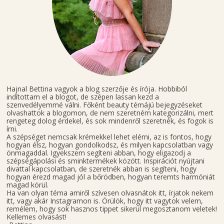
Hajnal Bettina vagyok a blog szerzője és írója. Hobbiból
indítottam el a blogot, de szépen lassan kezd a
szenvedélyemmé válni. Főként beauty témájú bejegyzéseket
olvashattok a blogomon, de nem szeretném kategorizálni, mert
rengeteg dolog érdekel, és sok mindenről szeretnék, és fogok is
írni.
A szépséget nemcsak krémekkel lehet elérni, az is fontos, hogy
hogyan élsz, hogyan gondolkodsz, és milyen kapcsolatban vagy
önmagaddal. Igyekszem segíteni abban, hogy eligazodj a
szépségápolási és sminktermékek között. Inspirációt nyújtani
divattal kapcsolatban, de szeretnék abban is segíteni, hogy
hogyan érezd magad jól a bőrödben, hogyan teremts harmóniát
magad körül.
Ha van olyan téma amiről szívesen olvasnátok itt, írjatok nekem
itt, vagy akár Instagramon is. Örülök, hogy itt vagytok velem,
remélem, hogy sok hasznos tippet sikerül megosztanom veletek!
Kellemes olvasást!