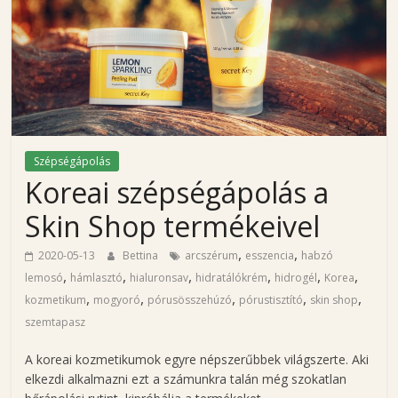
i
n
a
'
Szépségápolás
Koreai szépségápolás a
s
Skin Shop termékeivel
b
,
,
2020-05-13
Bettina
arcszérum
esszencia
habzó
,
,
,
,
,
,
lemosó
hámlasztó
hialuronsav
hidratálókrém
hidrogél
Korea
l
,
,
,
,
,
kozmetikum
mogyoró
pórusösszehúzó
pórustisztító
skin shop
szemtapasz
o
A koreai kozmetikumok egyre népszerűbbek világszerte. Aki
elkezdi alkalmazni ezt a számunkra talán még szokatlan