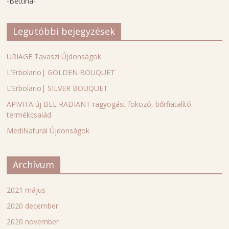
-Bettina-
Legutóbbi bejegyzések
URIAGE Tavaszi Újdonságok
L’Erbolario| GOLDEN BOUQUET
L’Erbolario| SILVER BOUQUET
APIVITA új BEE RADIANT ragyogást fokozó, bőrfiatalító
termékcsalád
MediNatural Újdonságok
Archívum
2021 május
2020 december
2020 november