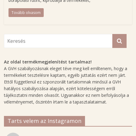
g
bőrápolási rutint, kipróbálja a termékeket,
Tovább olvasom
H
a
j
n
a
l
B
Az oldal termékmegjelenítést tartalmaz!
e
A GVH szabályozásnak eleget téve meg kell említenem, hogy a
t
termékeket tesztelésre kaptam, egyéb juttatás ezért nem járt.
t
Ettől függetlenül ez szponzorált tartalomnak minősül a GVH
i
hatályos szabályozása alapján, ezért kötelességem erről
n
tájékoztatni minden olvasót. Ugyanakkor ez nem befolyásolja a
véleményemet, őszintén írtam le a tapasztalataimat.
a
s
z
Tarts velem az Instagramon
é
p