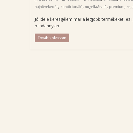
B
,
,
,
,
hajnövekedés
kondícionáló
nugella&sulé
prémium
reg
e
t
Jó ideje keresgélem már a legjobb termékeket, ez i
t
mindannyian
i
Tovább olvasom
n
a
s
z
é
p
s
é
g
á
p
o
l
á