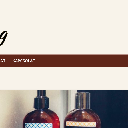
, bőrfiatalító termékcsalád
VAT
KAPCSOLAT