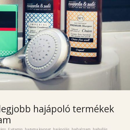
egjobb hajápoló termékek
tam
,
,
,
,
,
,
dáns
E vitamin
hagyma kivonat
hajápolás
hajbalzsam
hajhullás