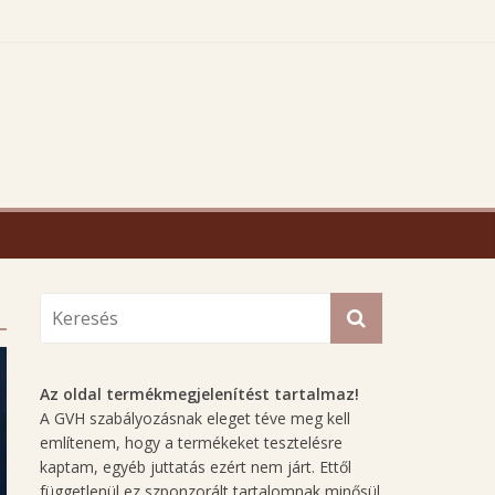
Az oldal termékmegjelenítést tartalmaz!
A GVH szabályozásnak eleget téve meg kell
említenem, hogy a termékeket tesztelésre
kaptam, egyéb juttatás ezért nem járt. Ettől
függetlenül ez szponzorált tartalomnak minősül