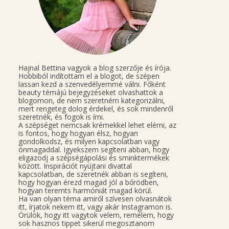
Hajnal Bettina vagyok a blog szerzője és írója.
Hobbiból indítottam el a blogot, de szépen
lassan kezd a szenvedélyemmé válni. Főként
beauty témájú bejegyzéseket olvashattok a
blogomon, de nem szeretném kategorizálni,
mert rengeteg dolog érdekel, és sok mindenről
szeretnék, és fogok is írni.
A szépséget nemcsak krémekkel lehet elérni, az
is fontos, hogy hogyan élsz, hogyan
gondolkodsz, és milyen kapcsolatban vagy
önmagaddal. Igyekszem segíteni abban, hogy
eligazodj a szépségápolási és sminktermékek
között. Inspirációt nyújtani divattal
kapcsolatban, de szeretnék abban is segíteni,
hogy hogyan érezd magad jól a bőrödben,
hogyan teremts harmóniát magad körül.
Ha van olyan téma amiről szívesen olvasnátok
itt, írjatok nekem itt, vagy akár Instagramon is.
Örülök, hogy itt vagytok velem, remélem, hogy
sok hasznos tippet sikerül megosztanom