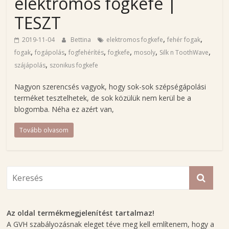
g
elektromos fogkefe |
TESZT
H
a
,
,
2019-11-04
Bettina
elektromos fogkefe
fehér fogak
j
,
,
,
,
,
,
fogak
fogápolás
fogfehérítés
fogkefe
mosoly
Silk n ToothWave
n
,
szájápolás
szonikus fogkefe
a
l
Nagyon szerencsés vagyok, hogy sok-sok szépségápolási
terméket tesztelhetek, de sok közülük nem kerül be a
B
blogomba. Néha ez azért van,
e
t
Tovább olvasom
t
i
n
a
s
z
é
Az oldal termékmegjelenítést tartalmaz!
p
A GVH szabályozásnak eleget téve meg kell említenem, hogy a