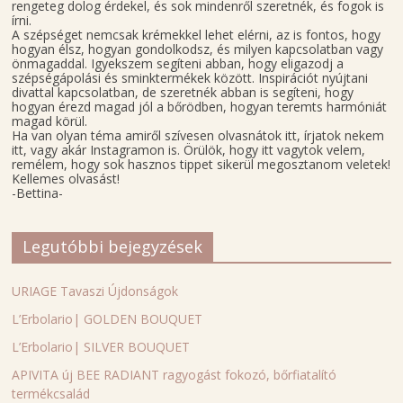
rengeteg dolog érdekel, és sok mindenről szeretnék, és fogok is
írni.
A szépséget nemcsak krémekkel lehet elérni, az is fontos, hogy
hogyan élsz, hogyan gondolkodsz, és milyen kapcsolatban vagy
önmagaddal. Igyekszem segíteni abban, hogy eligazodj a
szépségápolási és sminktermékek között. Inspirációt nyújtani
divattal kapcsolatban, de szeretnék abban is segíteni, hogy
hogyan érezd magad jól a bőrödben, hogyan teremts harmóniát
magad körül.
Ha van olyan téma amiről szívesen olvasnátok itt, írjatok nekem
itt, vagy akár Instagramon is. Örülök, hogy itt vagytok velem,
remélem, hogy sok hasznos tippet sikerül megosztanom veletek!
Kellemes olvasást!
-Bettina-
Legutóbbi bejegyzések
URIAGE Tavaszi Újdonságok
L’Erbolario| GOLDEN BOUQUET
L’Erbolario| SILVER BOUQUET
APIVITA új BEE RADIANT ragyogást fokozó, bőrfiatalító
termékcsalád