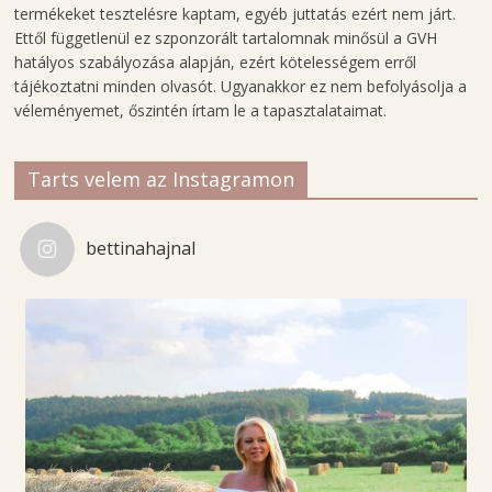
s
termékeket tesztelésre kaptam, egyéb juttatás ezért nem járt.
é
Ettől függetlenül ez szponzorált tartalomnak minősül a GVH
hatályos szabályozása alapján, ezért kötelességem erről
g
tájékoztatni minden olvasót. Ugyanakkor ez nem befolyásolja a
á
véleményemet, őszintén írtam le a tapasztalataimat.
p
o
l
Tarts velem az Instagramon
á
s
bettinahajnal
-
é
s
d
i
v
a
t
b
l