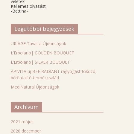
veletek!
Kellemes olvasást!
-Bettina-
Legutóbbi bejegyzések
URIAGE Tavaszi Újdonságok
L’Erbolario| GOLDEN BOUQUET
L’Erbolario| SILVER BOUQUET
APIVITA új BEE RADIANT ragyogást fokozó,
bőrfiatalító termékcsalád
MediNatural Újdonságok
Archívum
2021 május
2020 december