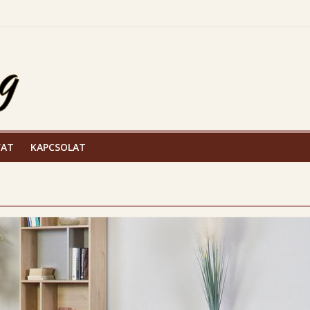
, bőrfiatalító termékcsalád
VAT
KAPCSOLAT