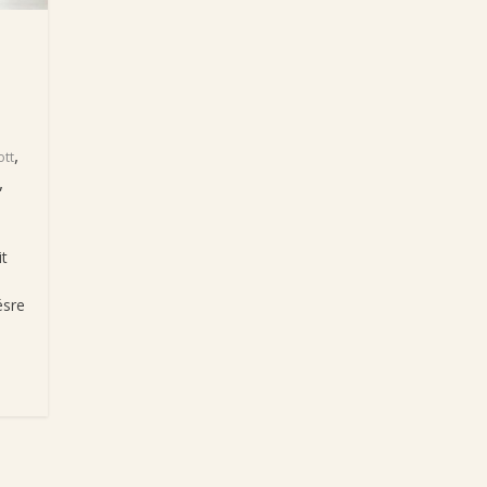
,
ott
,
it
ésre