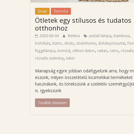
s
Divat
Életmód
-
Ötletek egy stílusos és tudatos
é
otthonhoz
s
d
,
,
2020-06-04
Bettina
asztali lámpa
bambusz
i
,
,
,
,
,
bohókás
bútor
dodo
dodohome
dohányzóasztal
fon
v
,
,
,
,
,
függőlámpa
komód
otthon dekor
rattan
retro
rózsafa
a
,
rózsafa szekrény
tükör
t
b
Manapság egyre jobban odafigyelünk arra, hogy m
eszünk, milyen összetételű kozmetikai termékeket
l
használunk, és törekszünk a szelektív szemétgyűjt
o
is. Igyekszünk
g
j
Tovább olvasom
a