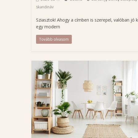
B
skandináv
e
t
Sziasztok! Ahogy a címben is szerepel, valóban jó k
t
egy modern
i
Tovább olvasom
n
a
s
z
é
p
s
é
g
á
p
o
l
á