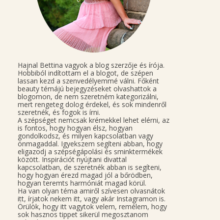
Hajnal Bettina vagyok a blog szerzője és írója.
Hobbiból indítottam el a blogot, de szépen
lassan kezd a szenvedélyemmé válni. Főként
beauty témájú bejegyzéseket olvashattok a
blogomon, de nem szeretném kategorizálni,
mert rengeteg dolog érdekel, és sok mindenről
szeretnék, és fogok is írni.
A szépséget nemcsak krémekkel lehet elérni, az
is fontos, hogy hogyan élsz, hogyan
gondolkodsz, és milyen kapcsolatban vagy
önmagaddal. Igyekszem segíteni abban, hogy
eligazodj a szépségápolási és sminktermékek
között. Inspirációt nyújtani divattal
kapcsolatban, de szeretnék abban is segíteni,
hogy hogyan érezd magad jól a bőrödben,
hogyan teremts harmóniát magad körül.
Ha van olyan téma amiről szívesen olvasnátok
itt, írjatok nekem itt, vagy akár Instagramon is.
Örülök, hogy itt vagytok velem, remélem, hogy
sok hasznos tippet sikerül megosztanom