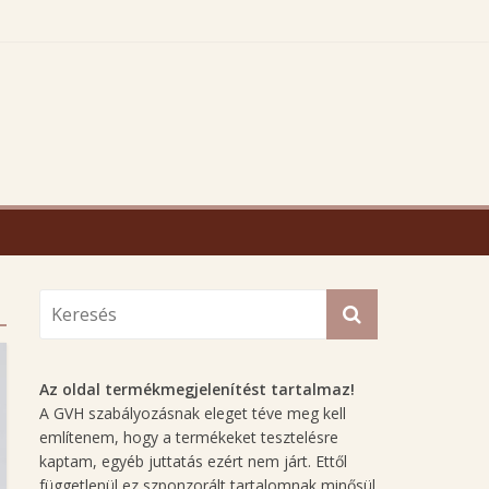
Az oldal termékmegjelenítést tartalmaz!
A GVH szabályozásnak eleget téve meg kell
említenem, hogy a termékeket tesztelésre
kaptam, egyéb juttatás ezért nem járt. Ettől
függetlenül ez szponzorált tartalomnak minősül