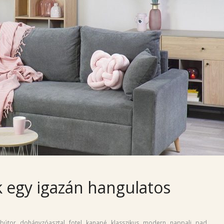
 egy igazán hangulatos
,
,
,
,
,
,
,
,
bútor
dohányzóasztal
fotel
kanapé
klasszikus
modern
nappali
pad