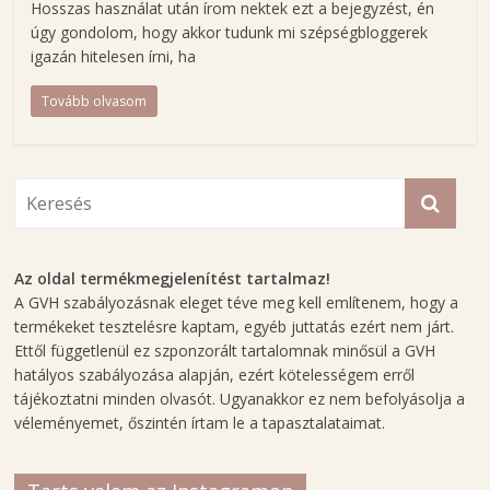
g
Hosszas használat után írom nektek ezt a bejegyzést, én
úgy gondolom, hogy akkor tudunk mi szépségbloggerek
H
igazán hitelesen írni, ha
a
Tovább olvasom
j
n
a
l
B
e
t
Az oldal termékmegjelenítést tartalmaz!
t
A GVH szabályozásnak eleget téve meg kell említenem, hogy a
i
termékeket tesztelésre kaptam, egyéb juttatás ezért nem járt.
n
Ettől függetlenül ez szponzorált tartalomnak minősül a GVH
a
hatályos szabályozása alapján, ezért kötelességem erről
s
tájékoztatni minden olvasót. Ugyanakkor ez nem befolyásolja a
z
véleményemet, őszintén írtam le a tapasztalataimat.
é
p