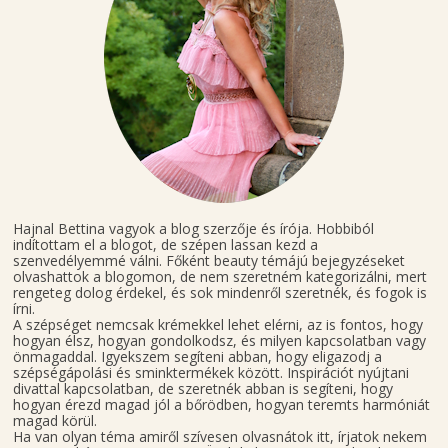
Hajnal Bettina vagyok a blog szerzője és írója. Hobbiból
indítottam el a blogot, de szépen lassan kezd a
szenvedélyemmé válni. Főként beauty témájú bejegyzéseket
olvashattok a blogomon, de nem szeretném kategorizálni, mert
rengeteg dolog érdekel, és sok mindenről szeretnék, és fogok is
írni.
A szépséget nemcsak krémekkel lehet elérni, az is fontos, hogy
hogyan élsz, hogyan gondolkodsz, és milyen kapcsolatban vagy
önmagaddal. Igyekszem segíteni abban, hogy eligazodj a
szépségápolási és sminktermékek között. Inspirációt nyújtani
divattal kapcsolatban, de szeretnék abban is segíteni, hogy
hogyan érezd magad jól a bőrödben, hogyan teremts harmóniát
magad körül.
Ha van olyan téma amiről szívesen olvasnátok itt, írjatok nekem