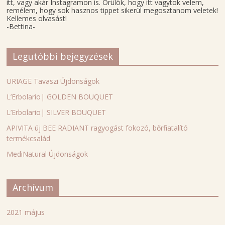
itt, vagy akár Instagramon is. Örülök, hogy itt vagytok velem,
remélem, hogy sok hasznos tippet sikerül megosztanom veletek!
Kellemes olvasást!
-Bettina-
Legutóbbi bejegyzések
URIAGE Tavaszi Újdonságok
L’Erbolario| GOLDEN BOUQUET
L’Erbolario| SILVER BOUQUET
APIVITA új BEE RADIANT ragyogást fokozó, bőrfiatalító
termékcsalád
MediNatural Újdonságok
Archívum
2021 május