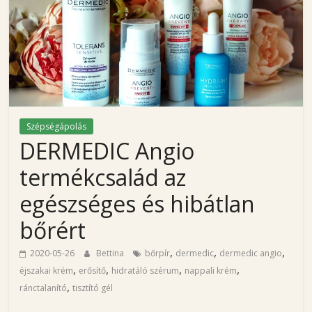
i
n
a
'
Szépségápolás
DERMEDIC Angio
s
termékcsalád az
b
egészséges és hibátlan
bőrért
l
,
,
,
2020-05-26
Bettina
bőrpír
dermedic
dermedic angio
o
,
,
,
,
éjszakai krém
erősítő
hidratáló szérum
nappali krém
,
ránctalanító
tisztító gél